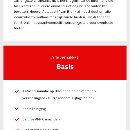
samengesteld. Ondanks dit is het mogelijk dat de informatie die
hier word gepubliceerd onvolledig of onjuist is of fouten kan
bevatten. Hoewel Autobedrijf van Brenk zijn best doet om alle
informatie zo foutloos mogelijk aan te bieden, kan Autobedrijf
van Brenk niet verantwoordelijk worden gesteld voor eventuele
fouten.
Afleverpakket
Basis
1 Maand garantie op draaiende delen motor en
versnellingsbak (Uitgezonderd slijtage delen)
Basis reiniging
Geldige APK 6 maanden
Vloeistoffen op niveau