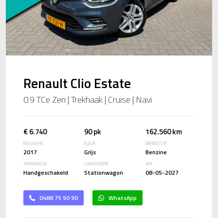
Renault Clio Estate
0.9 TCe Zen | Trekhaak | Cruise | Navi
€ 6.740
90 pk
162.560 km
BOUWJAAR
KLEUR
BRANDSTOF
2017
Grijs
Benzine
TRANSMISSIE
CARROSSERIE
APK
Handgeschakeld
Stationwagon
08-05-2027
0488 75 90 90
WhatsApp