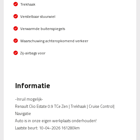
Trekhaak
Verstelbaar stuurwiel
Verwarmde buitenspiegels
Waarschuwing achteropkomend verkeer
Zij-airbags voor
Informatie
-Inruil mogelijk-
Renault Clio Estate 0.9 TCe Zen | Trekhaak | Cruise Control|
Navigatie
Auto is in onze eigen werkplaats onderhouden!
Laatste beurt: 10-04-2026 161280km