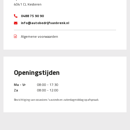
4041 CL Kesteren
0488 75 90 90
info@autobedrijfvanbrenk.nl
Algemene voorwaarden
Openingstijden
Ma - Vr
08:00 - 17:30
Za
08:00 - 12:00
Bezichtiging van occasions 's avonds en zaterdagmiddag op afspraak.