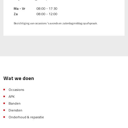
Ma - Vr
08:00 - 17:30
Za
08:00 - 12:00
Bezichtiging van occasions 's avonds en zaterdagmiddag op afspraak.
Wat we doen
Occasions
APK
Banden
Diensten
Onderhoud & reparatie