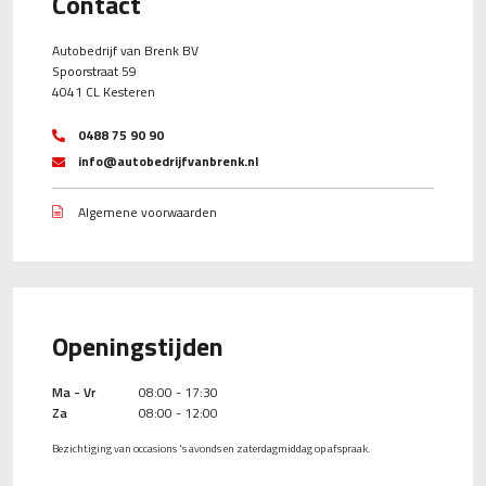
Contact
Autobedrijf van Brenk BV
Spoorstraat 59
4041 CL Kesteren
0488 75 90 90
info@autobedrijfvanbrenk.nl
Algemene voorwaarden
Openingstijden
Ma - Vr
08:00 - 17:30
Za
08:00 - 12:00
Bezichtiging van occasions 's avonds en zaterdagmiddag op afspraak.