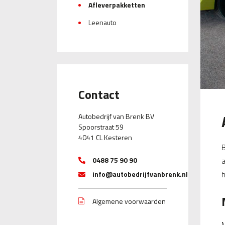
Afleverpakketten
Leenauto
Contact
Autobedrijf van Brenk BV
Spoorstraat 59
4041 CL Kesteren
B
0488 75 90 90
a
h
info@autobedrijfvanbrenk.nl
Algemene voorwaarden
M