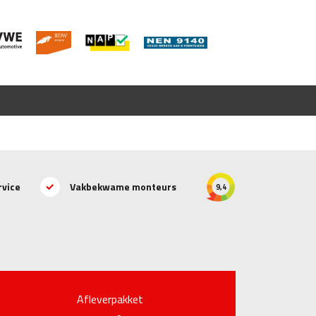
rvice
Vakbekwame monteurs
9,4
Afleverpakket