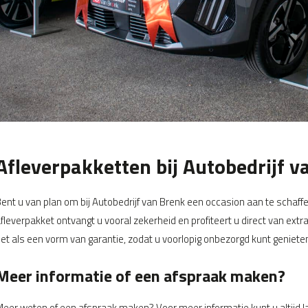
Afleverpakketten bij Autobedrijf v
ent u van plan om bij Autobedrijf van Brenk een occasion aan te schaff
fleverpakket ontvangt u vooral zekerheid en profiteert u direct van ext
et als een vorm van garantie, zodat u voorlopig onbezorgd kunt geniete
Meer informatie of een afspraak maken?
eer weten of een afspraak maken? Voor meer informatie kunt u altijd l