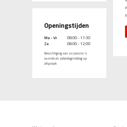
i
i
Openingstijden
Ma - Vr
08:00 - 17:30
Za
08:00 - 12:00
Bezichtiging van occasions 's
avonds en zaterdagmiddag op
afspraak.