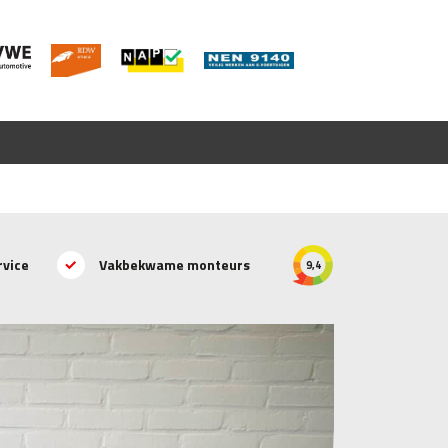
rvice
Vakbekwame monteurs
9,4