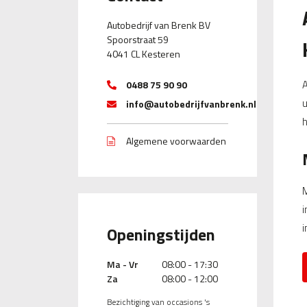
Autobedrijf van Brenk BV
Spoorstraat 59
4041 CL Kesteren
A
0488 75 90 90
u
info@autobedrijfvanbrenk.nl
h
Algemene voorwaarden
M
i
i
Openingstijden
Ma - Vr
08:00 - 17:30
Za
08:00 - 12:00
Bezichtiging van occasions 's