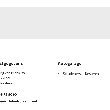
ctgegevens
Autogarage
rijf van Brenk BV
Schadeherstel Kesteren
raat 59
 Kesteren
8 75 90 90
fo@autobedrijfvanbrenk.nl