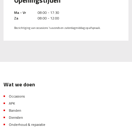
Openingstijden
Ma - Vr
08:00 - 17:30
Za
08:00 - 12:00
Bezichtiging van occasions 's avonds en zaterdagmiddag op afspraak.
Wat we doen
Occasions
APK
Banden
Diensten
Onderhoud & reparatie