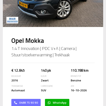
Opel Mokka
1.4 T Innovation | PDC V+A | Camera |
Stuur/stoelverwarming | Trekhaak
€ 12.845
140 pk
110.788 km
BOUWJAAR
KLEUR
BRANDSTOF
2016
Zwart
Benzine
TRANSMISSIE
CARROSSERIE
APK
Automaat
SUV
16-10-2026
0488 75 90 90
WhatsApp