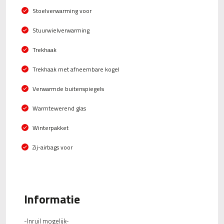
Stoelverwarming voor
Stuurwielverwarming
Trekhaak
Trekhaak met afneembare kogel
Verwarmde buitenspiegels
Warmtewerend glas
Winterpakket
Zij-airbags voor
Informatie
-Inruil mogelijk-