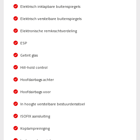
Elektrisch inklapbare buitenspiegels
Elektrisch verstelbare buitenspiegels
Elektronische remkrachtverdeling
ESP
Getint glas
Hill-hold control
Hoofdairbags achter
Hoofdairbags voor
In hoogte verstelbare bestuurdersstoel
ISOFIX aansluiting
Koplampreiniging