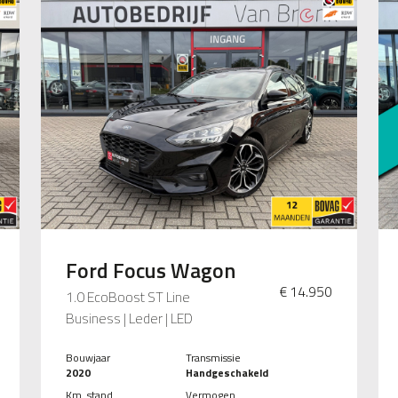
Ford Focus Wagon
€ 14.950
1.0 EcoBoost ST Line
Business | Leder | LED
Bouwjaar
Transmissie
2020
Handgeschakeld
Km. stand
Vermogen