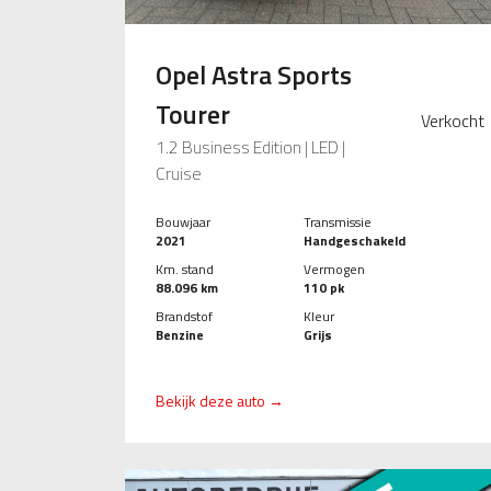
Opel Astra Sports
Tourer
Verkocht
1.2 Business Edition | LED |
Cruise
Bouwjaar
Transmissie
2021
Handgeschakeld
Km. stand
Vermogen
88.096 km
110 pk
Brandstof
Kleur
Benzine
Grijs
Bekijk deze auto →