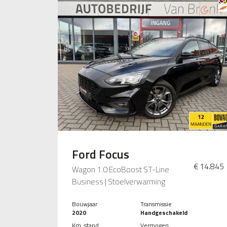
Ford Focus
€ 14.845
Wagon 1.0 EcoBoost ST-Line
Business | Stoelverwarming
Bouwjaar
Transmissie
2020
Handgeschakeld
Km. stand
Vermogen