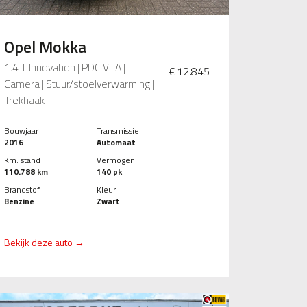
Opel Mokka
1.4 T Innovation | PDC V+A |
€ 12.845
Camera | Stuur/stoelverwarming |
Trekhaak
Bouwjaar
Transmissie
2016
Automaat
Km. stand
Vermogen
110.788 km
140 pk
Brandstof
Kleur
Benzine
Zwart
Bekijk deze auto →