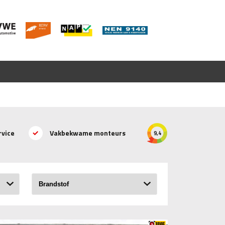
rvice
Vakbekwame monteurs
9,4