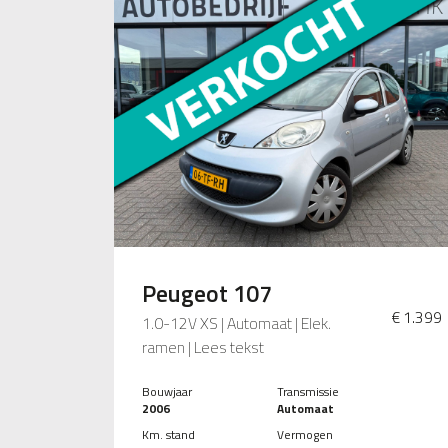
Peugeot 107
€ 1.399
1.0-12V XS | Automaat | Elek.
ramen | Lees tekst
Bouwjaar
Transmissie
2006
Automaat
Km. stand
Vermogen