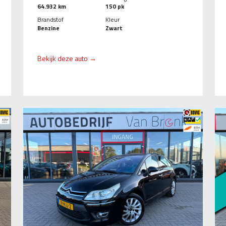
64.932 km
150 pk
Brandstof
Kleur
Benzine
Zwart
Bekijk deze auto →