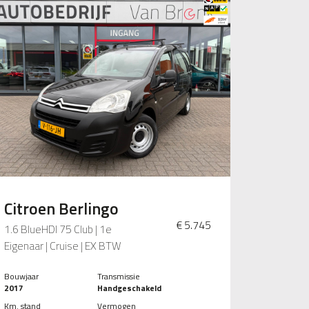
Citroen Berlingo
€ 5.745
1.6 BlueHDI 75 Club | 1e
Eigenaar | Cruise | EX BTW
Bouwjaar
Transmissie
2017
Handgeschakeld
Km. stand
Vermogen