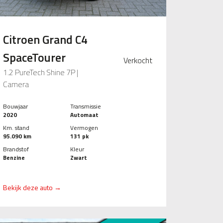
Citroen Grand C4
SpaceTourer
Verkocht
1.2 PureTech Shine 7P |
Camera
Bouwjaar
Transmissie
2020
Automaat
Km. stand
Vermogen
95.090 km
131 pk
Brandstof
Kleur
Benzine
Zwart
Bekijk deze auto →