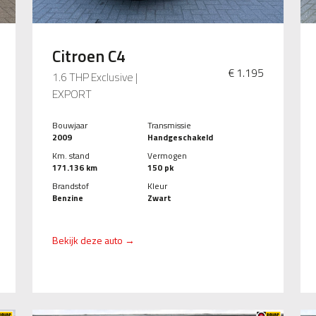
Citroen C4
€ 1.195
1.6 THP Exclusive |
EXPORT
Bouwjaar
Transmissie
2009
Handgeschakeld
Km. stand
Vermogen
171.136 km
150 pk
Brandstof
Kleur
Benzine
Zwart
Bekijk deze auto →