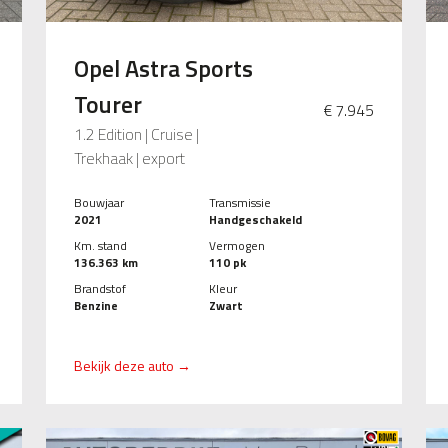
Opel Astra Sports
Tourer
€ 7.945
1.2 Edition | Cruise |
Trekhaak | export
Bouwjaar
Transmissie
2021
Handgeschakeld
Km. stand
Vermogen
136.363 km
110 pk
Brandstof
Kleur
Benzine
Zwart
Bekijk deze auto →