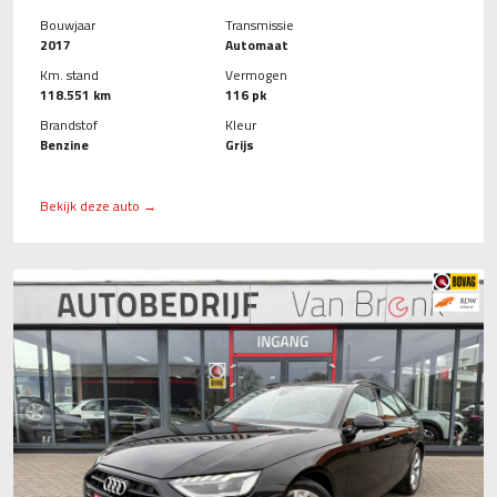
Bouwjaar
Transmissie
2017
Automaat
Km. stand
Vermogen
118.551 km
116 pk
Brandstof
Kleur
Benzine
Grijs
Bekijk deze auto →