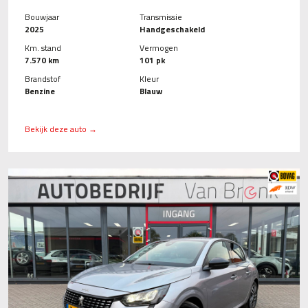
Bouwjaar
Transmissie
2025
Handgeschakeld
Km. stand
Vermogen
7.570 km
101 pk
Brandstof
Kleur
Benzine
Blauw
Bekijk deze auto →