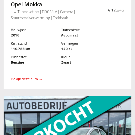
Opel Mokka
€ 12.845
1.4 T Innovation | PDC V+A | Camera |
Stuur/stoelverwarming | Trekhaak
Bouwjaar
Transmissie
2016
Automaat
Km. stand
Vermogen
110.788 km
140 pk
Brandstof
Kleur
Benzine
Zwart
Bekijk deze auto →