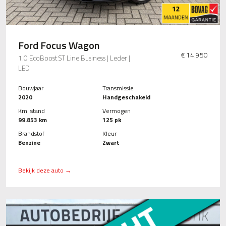
Ford Focus Wagon
€ 14.950
1.0 EcoBoost ST Line Business | Leder |
LED
Bouwjaar
Transmissie
2020
Handgeschakeld
Km. stand
Vermogen
99.853 km
125 pk
Brandstof
Kleur
Benzine
Zwart
Bekijk deze auto →