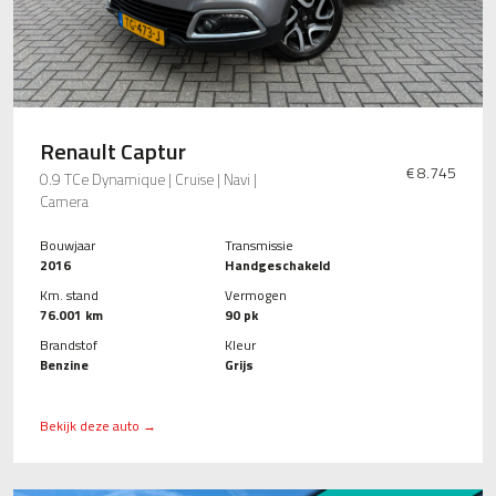
Renault Captur
€ 8.745
0.9 TCe Dynamique | Cruise | Navi |
Camera
Bouwjaar
Transmissie
2016
Handgeschakeld
Km. stand
Vermogen
76.001 km
90 pk
Brandstof
Kleur
Benzine
Grijs
Bekijk deze auto →