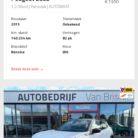
€ 7.950
1.2 Allure | Panodak | AUTOMAAT
Bouwjaar
Transmissie
2015
Onbekend
Km. stand
Vermogen
140.234 km
82 pk
Brandstof
Kleur
Benzine
Wit
Bekijk deze auto →