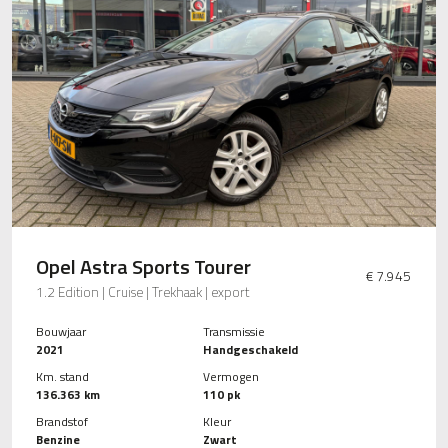
Opel Astra Sports Tourer
€ 7.945
1.2 Edition | Cruise | Trekhaak | export
Bouwjaar
Transmissie
2021
Handgeschakeld
Km. stand
Vermogen
136.363 km
110 pk
Brandstof
Kleur
Benzine
Zwart