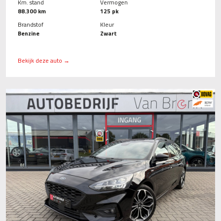
Km. stand
Vermogen
88.300 km
125 pk
Brandstof
Kleur
Benzine
Zwart
Bekijk deze auto →