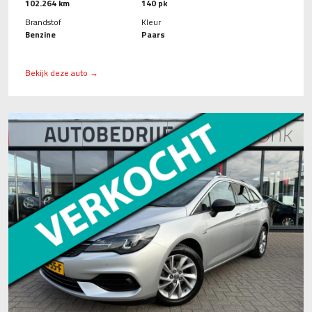
102.264 km
140 pk
Brandstof
Kleur
Benzine
Paars
Bekijk deze auto →