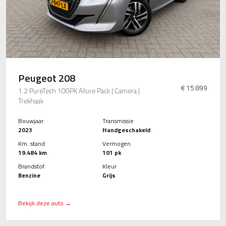
Peugeot 208
€ 15.899
1.2 PureTech 100PK Allure Pack | Camera |
Trekhaak
Bouwjaar
Transmissie
2023
Handgeschakeld
Km. stand
Vermogen
19.484 km
101 pk
Brandstof
Kleur
Benzine
Grijs
Bekijk deze auto →