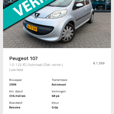
Peugeot 107
€ 1.399
1.0-12V XS | Automaat | Elek. ramen |
Lees tekst
Bouwjaar
Transmissie
2006
Automaat
Km. stand
Vermogen
336.340 km
68 pk
Brandstof
Kleur
Benzine
Grijs