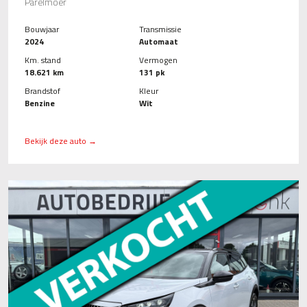
Parelmoer
Bouwjaar
Transmissie
2024
Automaat
Km. stand
Vermogen
18.621 km
131 pk
Brandstof
Kleur
Benzine
Wit
Bekijk deze auto →