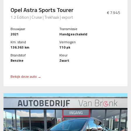
Opel Astra Sports Tourer
€ 7.945
1.2 Edition | Cruise | Trekhaak | export
Bouwjaar
Transmissie
2021
Handgeschakeld
Km. stand
Vermogen
136.363 km
110 pk
Brandstof
Kleur
Benzine
Zwart
Bekijk deze auto →