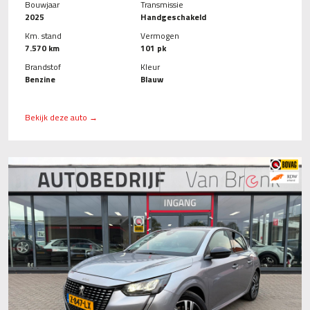
Bouwjaar
Transmissie
2025
Handgeschakeld
Km. stand
Vermogen
7.570 km
101 pk
Brandstof
Kleur
Benzine
Blauw
Bekijk deze auto →