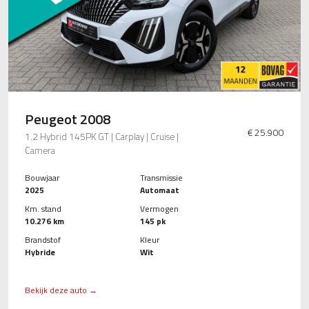
Peugeot 2008
€ 25.900
1.2 Hybrid 145PK GT | Carplay | Cruise |
Camera
Bouwjaar
Transmissie
2025
Automaat
Km. stand
Vermogen
10.276 km
145 pk
Brandstof
Kleur
Hybride
Wit
Bekijk deze auto →