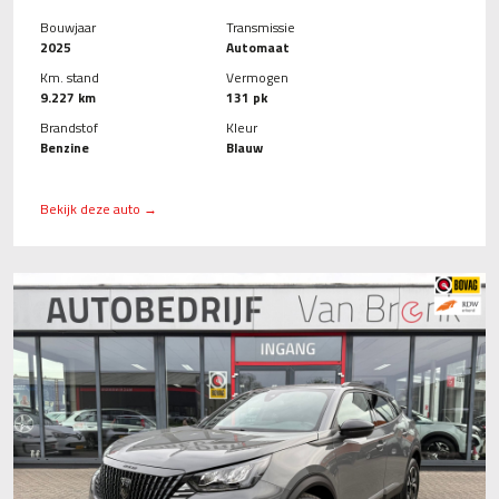
Bouwjaar
Transmissie
2025
Automaat
Km. stand
Vermogen
9.227 km
131 pk
Brandstof
Kleur
Benzine
Blauw
Bekijk deze auto →