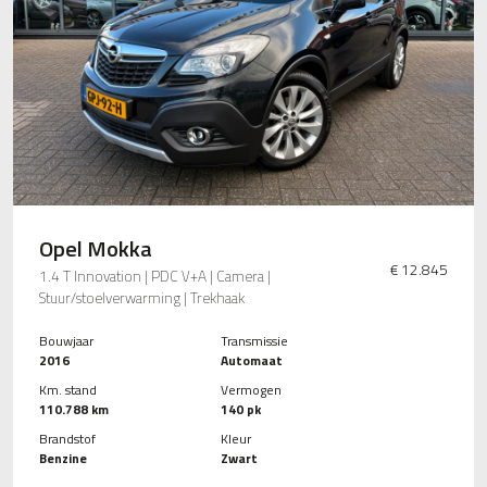
Opel Mokka
€ 12.845
1.4 T Innovation | PDC V+A | Camera |
Stuur/stoelverwarming | Trekhaak
Bouwjaar
Transmissie
2016
Automaat
Km. stand
Vermogen
110.788 km
140 pk
Brandstof
Kleur
Benzine
Zwart