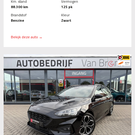
Km. stand
Vermogen
88.300 km
125 pk
Brandstof
Kleur
Benzine
Zwart
Bekijk deze auto →