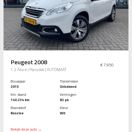
Peugeot 2008
€ 7.950
1.2 Allure | Panodak | AUTOMAAT
Bouwjaar
Transmissie
2015
Onbekend
Km. stand
Vermogen
140.234 km
82 pk
Brandstof
Kleur
Benzine
Wit
Bekijk deze auto →