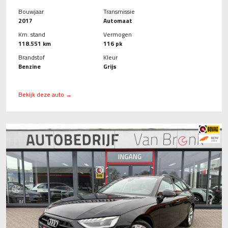
Bouwjaar
Transmissie
2017
Automaat
Km. stand
Vermogen
118.551 km
116 pk
Brandstof
Kleur
Benzine
Grijs
Bekijk deze auto →