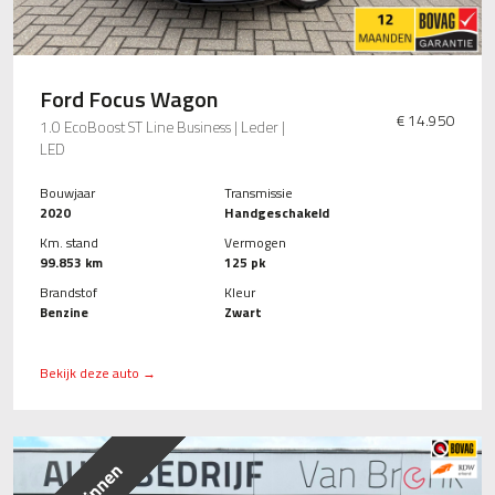
Ford Focus Wagon
€ 14.950
1.0 EcoBoost ST Line Business | Leder |
LED
Bouwjaar
Transmissie
2020
Handgeschakeld
Km. stand
Vermogen
99.853 km
125 pk
Brandstof
Kleur
Benzine
Zwart
Bekijk deze auto →