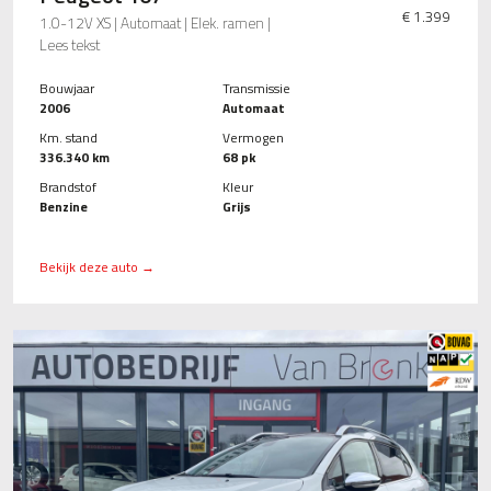
€ 1.399
1.0-12V XS | Automaat | Elek. ramen |
Lees tekst
Bouwjaar
Transmissie
2006
Automaat
Km. stand
Vermogen
336.340 km
68 pk
Brandstof
Kleur
Benzine
Grijs
Bekijk deze auto →