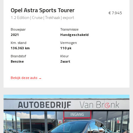
Opel Astra Sports Tourer
€ 7.945
1.2 Edition | Cruise | Trekhaak | export
Bouwjaar
Transmissie
2021
Handgeschakeld
Km. stand
Vermogen
136.363 km
110 pk
Brandstof
Kleur
Benzine
Zwart
Bekijk deze auto →