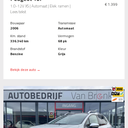
€ 1.399
1.0-12V XS | Automaat | Elek. ramen |
Lees tekst
Bouwjaar
Transmissie
2006
Automaat
Km. stand
Vermogen
336.340 km
68 pk
Brandstof
Kleur
Benzine
Grijs
Bekijk deze auto →