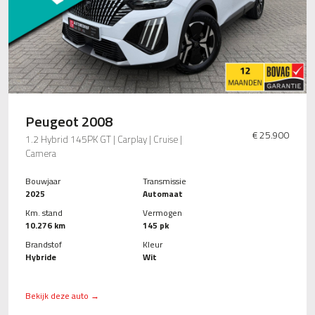
Peugeot 2008
€ 25.900
1.2 Hybrid 145PK GT | Carplay | Cruise |
Camera
Bouwjaar
Transmissie
2025
Automaat
Km. stand
Vermogen
10.276 km
145 pk
Brandstof
Kleur
Hybride
Wit
Bekijk deze auto →