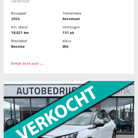
Parelmoer
Bouwjaar
Transmissie
2024
Automaat
Km. stand
Vermogen
18.621 km
131 pk
Brandstof
Kleur
Benzine
Wit
Bekijk deze auto →