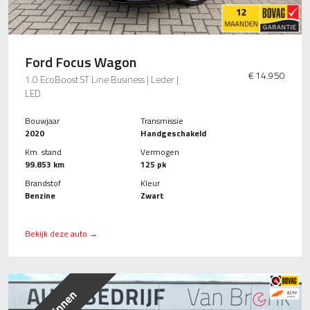
Ford Focus Wagon
€ 14.950
1.0 EcoBoost ST Line Business | Leder |
LED
Bouwjaar
Transmissie
2020
Handgeschakeld
Km. stand
Vermogen
99.853 km
125 pk
Brandstof
Kleur
Benzine
Zwart
Bekijk deze auto →