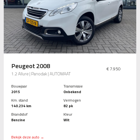
Peugeot 2008
€ 7.950
1.2 Allure | Panodak | AUTOMAAT
Bouwjaar
Transmissie
2015
Onbekend
Km. stand
Vermogen
140.234 km
82 pk
Brandstof
Kleur
Benzine
Wit
Bekijk deze auto →