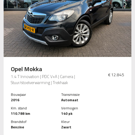
Opel Mokka
€ 12.845
1.4 T Innovation | PDC V+A | Camera |
Stuur/stoelverwarming | Trekhaak
Bouwjaar
Transmissie
2016
Automaat
Km. stand
Vermogen
110.788 km
140 pk
Brandstof
Kleur
Benzine
Zwart