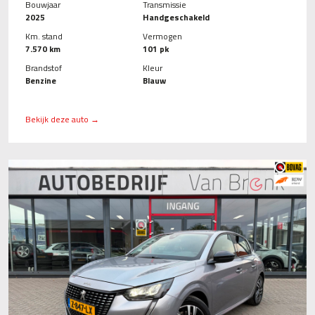
Bouwjaar
Transmissie
2025
Handgeschakeld
Km. stand
Vermogen
7.570 km
101 pk
Brandstof
Kleur
Benzine
Blauw
Bekijk deze auto →