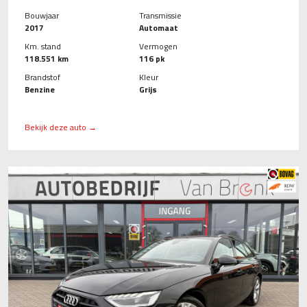
Bouwjaar
Transmissie
2017
Automaat
Km. stand
Vermogen
118.551 km
116 pk
Brandstof
Kleur
Benzine
Grijs
Bekijk deze auto →