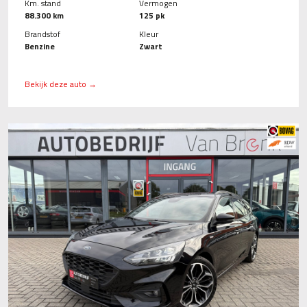
Km. stand
Vermogen
88.300 km
125 pk
Brandstof
Kleur
Benzine
Zwart
Bekijk deze auto →