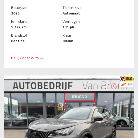
Bouwjaar
Transmissie
2025
Automaat
Km. stand
Vermogen
9.227 km
131 pk
Brandstof
Kleur
Benzine
Blauw
Bekijk deze auto →